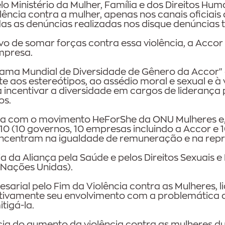
 Ministério da Mulher, Família e dos Direitos Hu
lência contra a mulher, apenas nos canais oficiais 
as as denúncias realizadas nos disque denúncias t
vo de somar forças contra essa violência, a Accor
empresa.
grama Mundial de Diversidade de Gênero da Accor" 
os estereótipos, ao assédio moral e sexual e à v
incentivar a diversidade em cargos de liderança
os.
da com o movimento HeForShe da ONU Mulheres e, 
0 (10 governos, 10 empresas incluindo a Accor e 
oncentram na igualdade de remuneração e na rep
 da Aliança pela Saúde e pelos Direitos Sexuais e 
Nações Unidas).
rial pelo Fim da Violência contra as Mulheres, li
ativamente seu envolvimento com a problemática d
tigá-la.
ia do aumento da violência contra as mulheres d